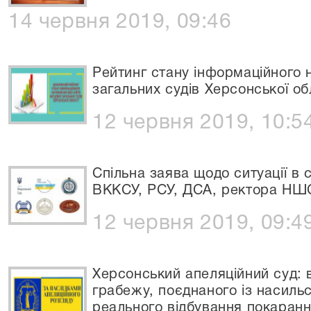
14 червня 2019, 09:46
Рейтинг стану інформаційного 
загальних судів Херсонської об
12 червня 2019, 10:5
Спільна заява щодо ситуації в 
ВККСУ, РСУ, ДСА, ректора НШ
12 червня 2019, 09:4
Херсонський апеляційний суд: 
грабежу, поєднаного із насил
реального відбування покаран