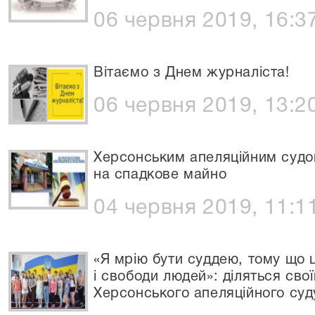
06 червня 2019, 16:3
Вітаємо з Днем журналіста!
06 червня 2019, 13:2
Херсонським апеляційним суд
на спадкове майно
04 червня 2019, 11:1
«Я мрію бути суддею, тому що ц
і свободи людей»: діляться сво
Херсонського апеляційного суд