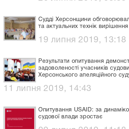
Судді Херсонщини обговорювали
та актуальних технік вирішення
19 липня 2019, 13:18
Результати опитування демонст
задоволеності учасників судов
Херсонського апеляційного суд
11 липня 2019, 14:43
Опитування USAID: за динаміко
судової влади зростає