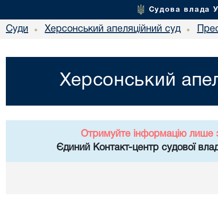
Судова влада 
Суди
Херсонський апеляційний суд
Пре
•
•
Херсонський апел
Отримуйте інформацію лише 
Єдиний Контакт-центр судової влад