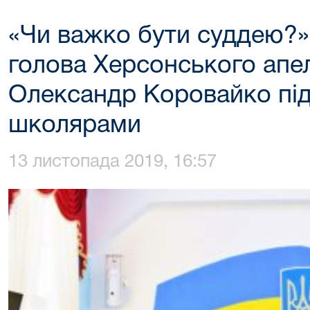
«Чи важко бути суддею?» 
голова Херсонського апе
Олександр Коровайко під ч
школярами
13 листопада 2019, 16:57