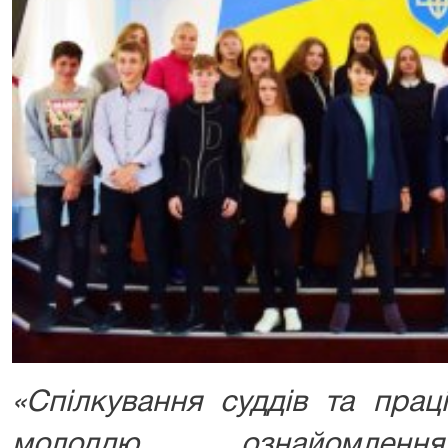
«Спілкування суддів та прац
молоддю, ознайомленн