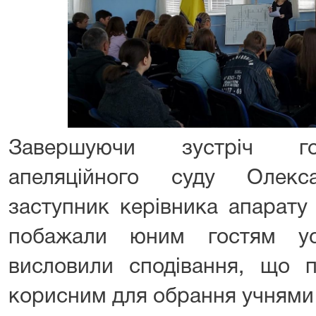
Завершуючи зустріч го
апеляційного суду Олек
заступник керівника апарату 
побажали юним гостям ус
висловили сподівання, що п
корисним для обрання учнями 