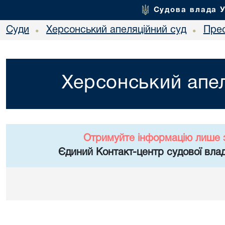
Судова влада 
Суди
Херсонський апеляційний суд
Пре
•
•
Херсонський апел
Отримуйте інформацію лише 
Єдиний Контакт-центр судової влад