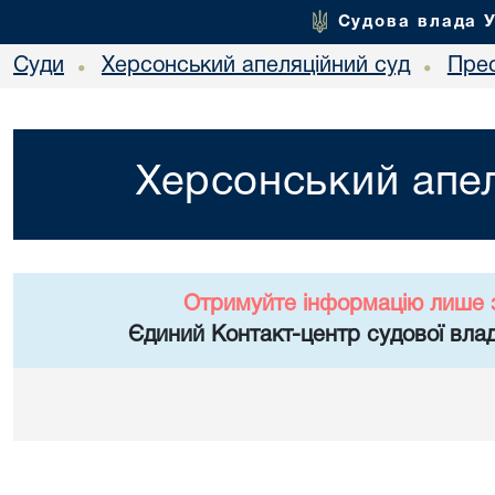
Судова влада 
Суди
Херсонський апеляційний суд
Пре
•
•
Херсонський апел
Отримуйте інформацію лише 
Єдиний Контакт-центр судової влад