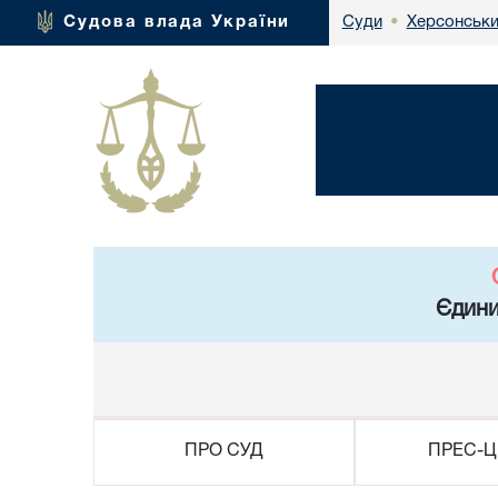
Херсонськи
Судова влада України
Суди
•
Єдини
ПРО СУД
ПРЕС-Ц