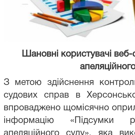
Шановні користувачі веб-
апеляційного
З метою здійснення контрол
судових справ в Херсонсько
впроваджено щомісячно опри
інформацію «Підсумки р
апеляційного суду», яка ви