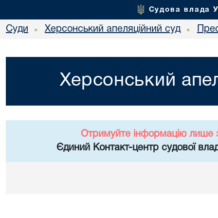
Судова влада 
Суди
Херсонський апеляційний суд
Пре
•
•
Херсонський апел
Отримуйте інформацію лише 
Єдиний Контакт-центр судової влад