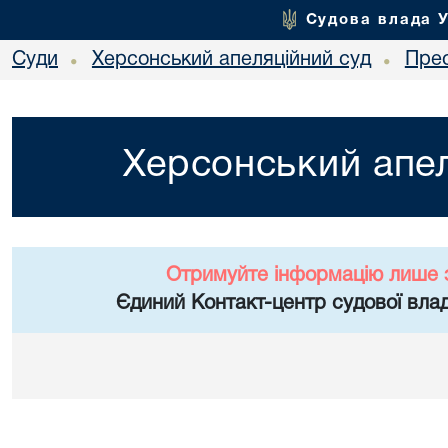
Судова влада 
Суди
Херсонський апеляційний суд
Пре
•
•
Херсонський апел
Отримуйте інформацію лише 
Єдиний Контакт-центр судової влад