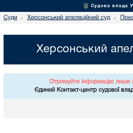
Судова влада 
Суди
Херсонський апеляційний суд
Пре
•
•
Херсонський апел
Отримуйте інформацію лише 
Єдиний Контакт-центр судової влад