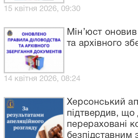
15 квітня 2026, 09:30
Мін’юст оновив
та архівного зб
14 квітня 2026, 08:24
Херсонський ап
підтвердив, що
перераховані к
безпідставним 