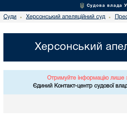
Судова влада 
Суди
Херсонський апеляційний суд
Пре
•
•
Херсонський апел
Отримуйте інформацію лише 
Єдиний Контакт-центр судової влад