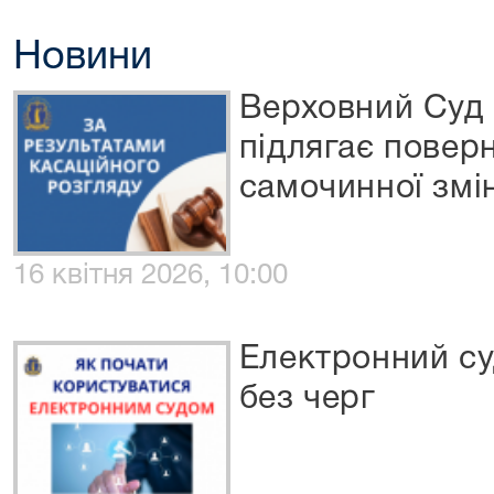
Новини
Верховний Суд 
підлягає повер
самочинної змі
16 квітня 2026, 10:00
Електронний су
без черг