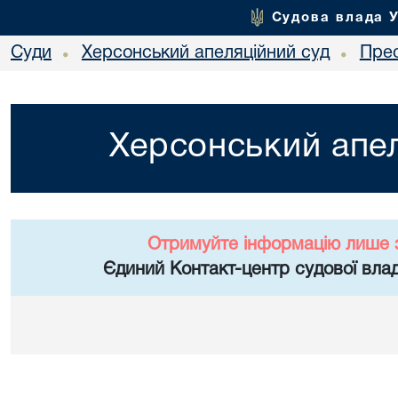
Судова влада 
Суди
Херсонський апеляційний суд
Пре
•
•
Херсонський апел
Отримуйте інформацію лише 
Єдиний Контакт-центр судової влад