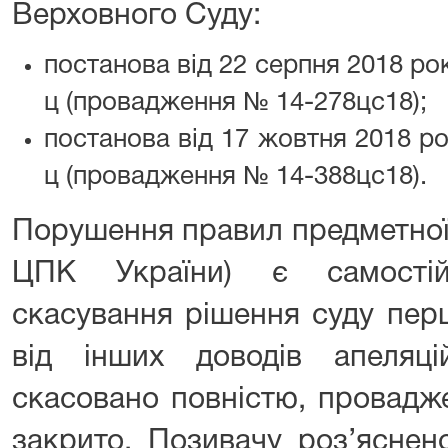
Верховного Суду:
постанова від 22 серпня 2018 ро
ц (провадження № 14-278цс18);
постанова від 17 жовтня 2018 ро
ц (провадження № 14-388цс18).
Порушення правил предметної ю
ЦПК України) є самості
скасування рішення суду перш
від інших доводів апеляці
скасовано повністю, провадже
закрито. Позивачу роз’яснен