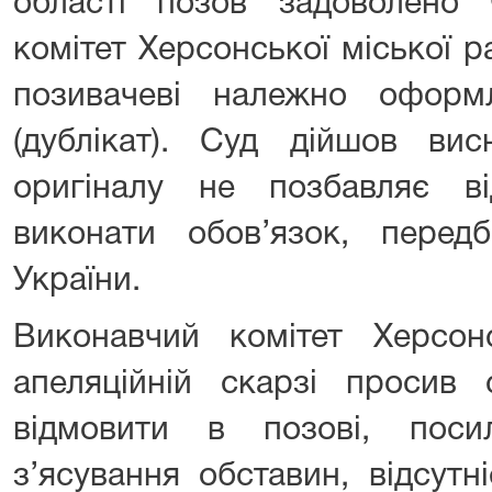
області позов задоволено 
комітет Херсонської міської 
позивачеві належно оформ
(дублікат). Суд дійшов вис
оригіналу не позбавляє ві
виконати обов’язок, пере
України.
Виконавчий комітет Херсон
апеляційній скарзі просив 
відмовити в позові, пос
з’ясування обставин, відсутн