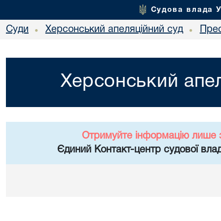
Судова влада 
Суди
Херсонський апеляційний суд
Пре
•
•
Херсонський апел
Отримуйте інформацію лише 
Єдиний Контакт-центр судової влад