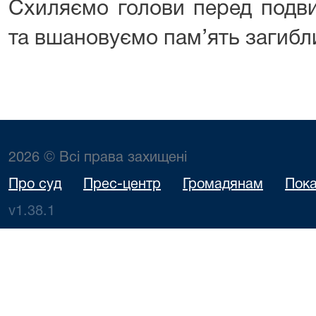
Схиляємо голови перед подвиг
та вшановуємо пам’ять загибл
2026 © Всі права захищені
Про суд
Прес-центр
Громадянам
Пока
v1.38.1