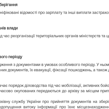
берігання
ніфіковані відомості про зарплату та інші виплати застрах
анів влади
 час реорганізації територіальних органів міністерств та
ого періоду
ення з документами в умовах особливого періоду. У ньому 
вних документів, їх евакуації, фіксації пошкоджень, а також
ає порядок діловодства під час мобілізації, активних бойови
мчасово окупованих передаються до архіву за місцем при
івну службу України про прийняття документів на зберіга
допущення витоку інформації про їхнє місцезнаходження