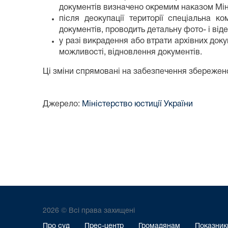
документів визначено окремим наказом Мін
після деокупації території спеціальна 
документів, проводить детальну фото- і від
у разі викрадення або втрати архівних доку
можливості, відновлення документів.
Ці зміни спрямовані на забезпечення збереженос
Джерело:
Міністерство юстиції України
2026 © Всі права захищені
Про суд
Прес-центр
Громадянам
Показники