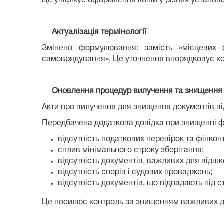
Це уніфікує оформлення копій у різних установа
🔹
Актуалізація термінології
Змінено формулювання: замість «місцевих 
самоврядування». Це уточнення впорядковує кол
🔹
Оновлення процедур вилучення та знищення
Акти про вилучення для знищення документів в
Передбачена додаткова довідка при знищенні фі
відсутність податкових перевірок та фінкон
сплив мінімального строку зберігання;
відсутність документів, важливих для відшко
відсутність спорів і судових проваджень;
відсутність документів, що підпадають під ст
Це посилює контроль за знищенням важливих док