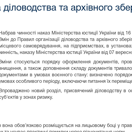
діловодства та архівного збе
Набрав чинності наказ Міністерства юстиції України від 
Змін до Правил організації діловодства та архівного збер
місцевого самоврядування, на підприємствах, в установах
чинність, наказу Міністерства юстиції України від 07 верес
Зміни стосуються порядку оформлення документів, прове
знищення, а також доповнення складу документів тривалог
документами в умовах воєнного стану: визначено порядок
умовах особливого періоду, включаючи питання їх переміще
Впроваджено новий розділ, присвячений діловодству в о
суб'єктів у зонах ризику.
р вона обов’язково розміщується на лицьовому боці у пра