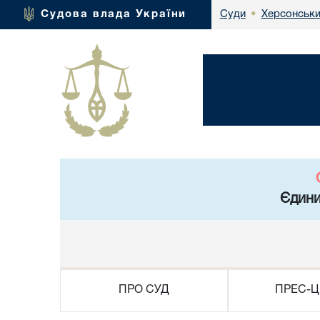
Херсонськи
Судова влада України
Суди
•
Єдини
ПРО СУД
ПРЕС-Ц