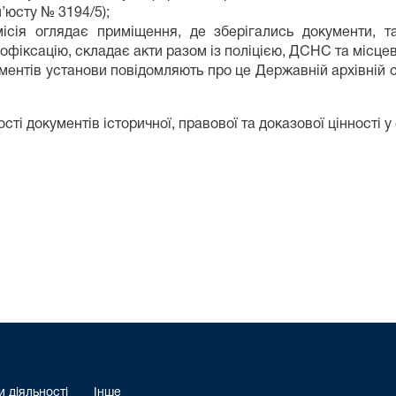
’юсту № 3194/5);
комісія оглядає приміщення, де зберігались документи,
еофіксацію, складає акти разом із поліцією, ДСНС та місц
ментів установи повідомляють про це Державній архівній сл
ті документів історичної, правової та доказової цінності у
 діяльності
Інше