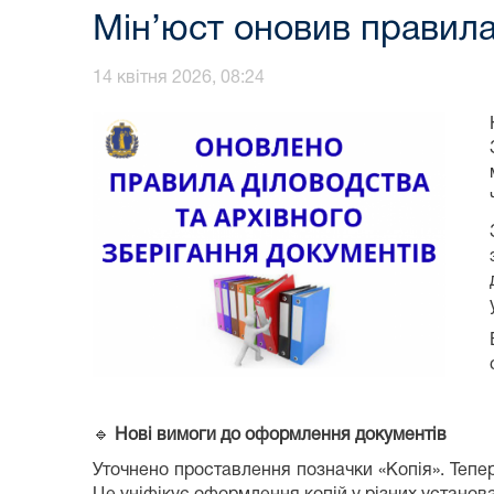
Мін’юст оновив правила 
14 квітня 2026, 08:24
🔹
Нові вимоги до оформлення документів
Уточнено проставлення позначки «Копія». Тепе