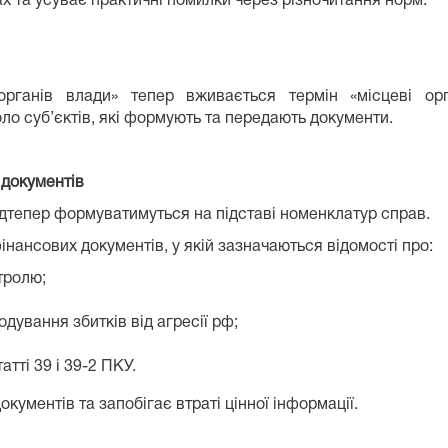
х та усуває практичні помилки через різночитання норм.
органів влади» тепер вживається термін «місцеві ор
о суб’єктів, які формують та передають документи.
 документів
ідтепер формуватимуться на підставі номенклатур справ.
нансових документів, у якій зазначаються відомості про:
тролю;
дування збитків від агресії рф;
атті 39 і 39-2 ПКУ.
ументів та запобігає втраті цінної інформації.