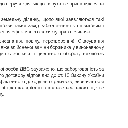
до поручителя, якщо порука не припинилася та
земельну ділянку, щодо якої заявляються такі
рави такий захід забезпечення є співмірним і
чення ефективного захисту прав позивача;
риєднання, поділу, перетворення). Скасування
 вже здійсненої заміни боржника у виконавчому
ип стабільності цивільного обороту виключає
вої особи ДВС
зауважено, що заборгованість за
го договору відповідно до ст. 13 Закону України
 фактичного доходу не отримував, визначається
разі платник аліментів вважається таким, що не
у.