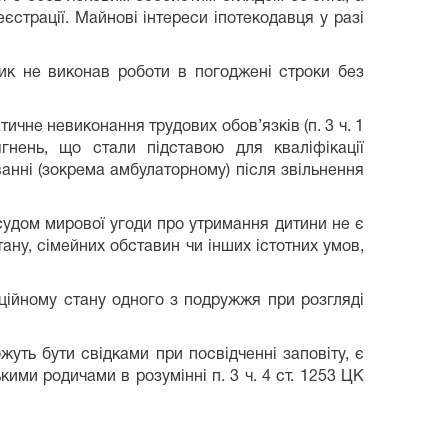
страції. Майнові інтереси іпотекодавця у разі
ик не виконав роботи в погоджені строки без
ичне невиконання трудових обов’язків (п. 3 ч. 1
ягнень, що стали підставою для кваліфікації
анні (зокрема амбулаторному) після звільнення
 судом мирової угоди про утримання дитини не є
ну, сімейних обставин чи інших істотних умов,
ційному стану одного з подружжя при розгляді
жуть бути свідками при посвідченні заповіту, є
ькими родичами в розумінні п. 3 ч. 4 ст. 1253 ЦК