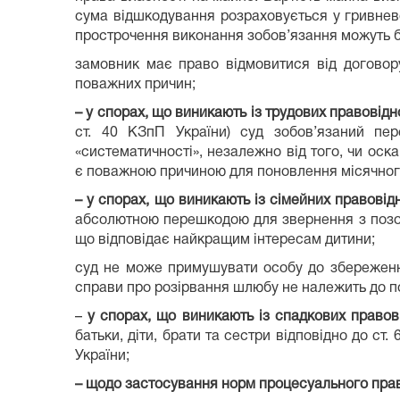
сума відшкодування розраховується у гривнево
прострочення виконання зобов’язання можуть бу
замовник має право відмовитися від договор
поважних причин;
– у спорах, що виникають із трудових правовід
ст. 40 КЗпП України) суд зобов’язаний пере
«систематичності», незалежно від того, чи ос
є поважною причиною для поновлення місячного
– у спорах, що виникають із сімейних правовід
абсолютною перешкодою для звернення з позово
що відповідає найкращим інтересам дитини;
суд не може примушувати особу до збереження
справи про розірвання шлюбу не належить до п
–
у спорах, що виникають із спадкових правов
батьки, діти, брати та сестри відповідно до ст.
України;
– щодо застосування норм процесуального пра