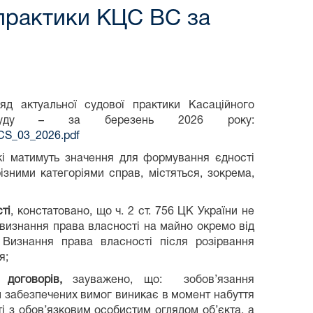
 практики КЦС ВС за
д актуальної судової практики Касаційного
Суду – за березень 2026 року:
_KCS_03_2026.pdf
кі матимуть значення для формування єдності
ізними категоріями справ, містяться, зокрема,
ті
, констатовано, що ч. 2 ст. 756 ЦК України не
визнання права власності на майно окремо від
 Визнання права власності після розірвання
я;
 договорів,
зауважено, що: зобов’язання
 забезпечених вимог виникає в момент набуття
ті з обов’язковим особистим оглядом об’єкта, а