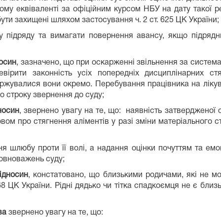
му еквіваленті за офіційним курсом НБУ на дату такої реє
ти захищені шляхом застосування ч. 2 ст. 625 ЦК України;
у підряду та вимагати повернення авансу, якщо підрядн
носин
, зазначено, що при оскарженні звільнення за системат
вірити законність усіх попередніх дисциплінарних ст
каржувалися вони окремо. Перебування працівника на лікув
 строку звернення до суду;
носин
, звернено увагу на те, що: наявність затвердженої
м про стягнення аліментів у разі зміни матеріального ста
 шлюбу проти її волі, а надання оцінки почуттям та емо
овноважень суду;
ідносин
, констатовано, що близькими родичами, які не мо
 68 ЦК України. Рідні дядько чи тітка спадкоємця не є близ
ва
звернено увагу на те, що: