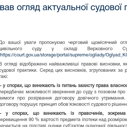
вав огляд актуальної судової
До вашої уваги пропонуємо черговий щомісячний огля
цивільного суду у складі Верховного 
https://court.gov.ua/storage/portal/supreme/ogliady/Oglyad
В огляді відображено найважливіші правові висновки, я
судової практики. Серед цих висновків, згрупованих за р
такі:
– у спорах, що виникають із питань захисту права власнос
передбачає можливості звернення до суду з позовом про 
вимоги про розірвання договору довічного утримання.
договору порушує принцип обов'язковості судового рішенн
– у спорах, що виникають із правочинів, зокрема
перевищення 90 % вартості предмета іпотеки над розміром
ачається на підставі оцінки суб’єктом оціночної діяльнос