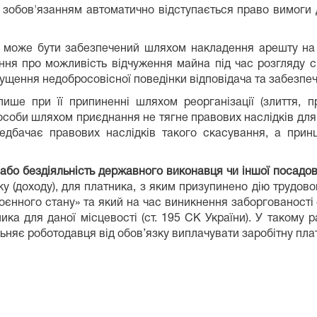
м зобов'язанням автоматично відступається право вимоги 
 може бути забезпечений шляхом накладення арешту на 
ння про можливість відчуження майна під час розгляду сп
ущення недобросовісної поведінки відповідача та забезпе
ше при її припиненні шляхом реорганізації (злиття, п
соби шляхом приєднання не тягне правових наслідків для
едбачає правових наслідків такого скасування, а принц
ї або бездіяльність державного виконавця чи іншої посадо
у (доходу), для платника, з яким призупинено дію трудово
воєнного стану» та який на час виникнення заборгованості
ника для даної місцевості (ст. 195 СК України). У такому 
ьняє роботодавця від обов’язку виплачувати заробітну плат