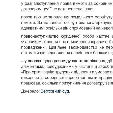
у разі відступлення права вимоги за основни
договором цесії не встановлено інше;
позов про встановлення земельного сервітуту
вимоги. За наявності обґрунтованого припуще
адекватним, оскільки він спрямований на недоп
правонаступництво юридичної особи настає ли
учасником рішення про припинення юридичної о
провадженні. Цивільне законодавство не пер
автоматичне відновлення первісного боржника;
– у спорах щодо розгляду скарг на рішення, ді
аліментами, присудженими у частці від заробітк
«Про організацію трудових відносин в умовах 
виходячи із середньої заробітної плати праців
працював, оскільки призупинення договору звіл
Джерело:
Верховний суд
.