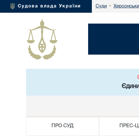
Херсонськи
Судова влада України
Суди
•
Єдини
ПРО СУД
ПРЕС-Ц