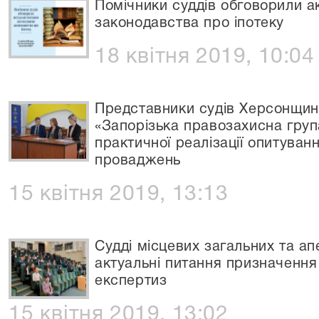
Помічники суддів обговорили а
законодавства про іпотеку
18 квітня 2019, 10:04
Представники судів Херсонщин
«Запорізька правозахисна груп
практичної реалізації опитуван
проваджень
15 квітня 2019, 13:13
Судді місцевих загальних та ап
актуальні питання призначення
експертиз
15 квітня 2019, 13:02