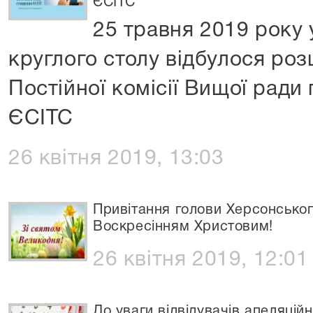
ЄСІТС
25 травня 2019 року 
круглого столу відбулося ро
Постійної комісії Вищої ради
ЄСІТС
26 квітня 2019, 13:03
Привітання голови Херсонськог
Воскресінням Христовим!
26 квітня 2019, 12:01
До уваги відвідувачів апеляційн