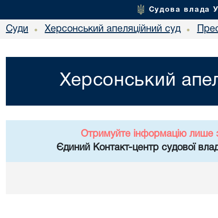
Судова влада 
Суди
Херсонський апеляційний суд
Пре
•
•
Херсонський апел
Отримуйте інформацію лише 
Єдиний Контакт-центр судової влад