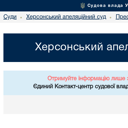
Судова влада 
Суди
Херсонський апеляційний суд
Пре
•
•
Херсонський апел
Отримуйте інформацію лише 
Єдиний Контакт-центр судової влад