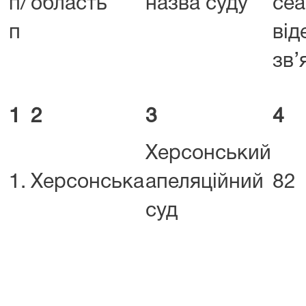
п/
область
назва суду
сеа
п
від
зв’
1
2
3
4
Херсонський
1.
Херсонська
апеляційний
82
суд