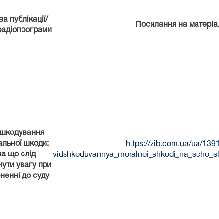
а публікації/
Посилання на матеріа
радіопрограми
дшкодування
льної шкоди:
https://zib.com.ua/ua/139
на що слід
vidshkoduvannya_moralnoi_shkodi_na_scho_sl
нути увагу при
ненні до суду