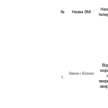
Назв
№
Назва ЗМІ
теле
Ві
мора
Закон і Бізнес
1.
звер
звер