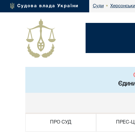
Херсонськи
Судова влада України
Суди
•
Єдини
ПРО СУД
ПРЕС-Ц