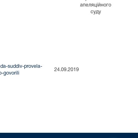
апеляційного
суду
ada-suddiv-provela-
24.09.2019
-govorili