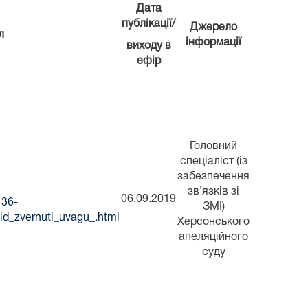
Дата
публікації/
Джерело
л
інформації
виходу в
ефір
Головний
спеціаліст (із
забезпечення
зв’язків зі
06.09.2019
136-
ЗМІ)
id_zvernuti_uvagu_.html
Херсонського
апеляційного
суду