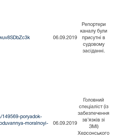
Репортери
каналу були
=wuv8SDbZc3k
06.09.2019
присутні в
судовому
засіданні.
Головний
спеціаліст (із
забезпечення
ka/149569-poryadok-
зв’язків зі
koduvannya-moralnoyi-
06.09.2019
ЗМІ)
Херсонського