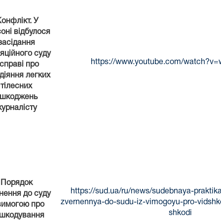
онфлікт. У
оні відбулося
засідання
яційного суду
https://www.youtube.com/watch?v
 справі про
діяння легких
тілесних
шкоджень
урналісту
Порядок
https://sud.ua/ru/news/sudebnaya-prakti
нення до суду
zvernennya-do-sudu-iz-vimogoyu-pro-vidsh
 вимогою про
shkodi
дшкодування