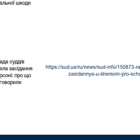
альної шкоди
ада суддів
https://sud.ua/ru/news/sud-info/150873-r
ела засідання
zasidannya-u-khersoni-pro-scho
рсоні: про що
говорили