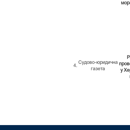
мор
Р
Судово-юридична
пров
4.
газета
у Хе