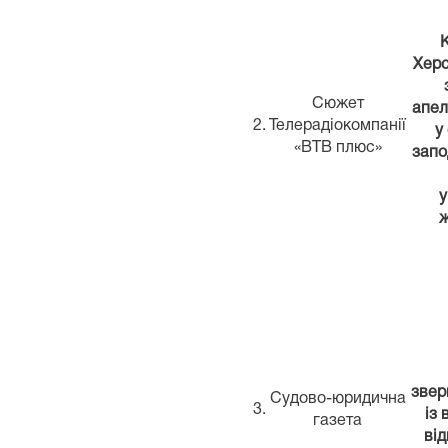
К
Херс
Сюжет
апел
2.
Телерадіокомпанії
у
«ВТВ плюс»
запо
у
ж
звер
Судово-юридична
3.
із
газета
ві