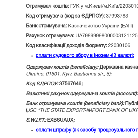
Отримувач коштів:
ГУК у м.Києві/м.Київ/220301
Код отримувача (код за ЄДРПОУ):
37993783
Банк отримувача:
Казначейство України (ЕАП)
Рахунок отримувача:
UA79899998000003121125
Код класифікації доходів бюджету:
22030106
сплати судового збору в іноземн
і
й валюті:
Одержувач коштів (
beneficiary):
Державна казначе
Ukraine, 01601,
Kyiv, Bastionna str., 6);
Код ЄДРПОУ:
37567646
;
Валютний рахунок одержувача коштів (
account)
Банк отримувача коштів (
beneficiary
bank):
Публі
(
JSC "
THE
STATE
EXPORT-
IMPORT
BANK
OF
UKR
S.W.I.F.T.:
EXBSUAUX
;
сплати штрафу (як засобу процесуального 