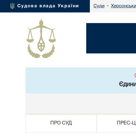
Херсонськи
Судова влада України
Суди
•
Єдини
ПРО СУД
ПРЕС-Ц