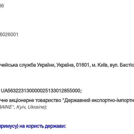
06
6026001
йська служба України, Україна, 01601, м. Київ, вул. Бастіон
:
UA563223130000025133012855000
;
чне акціонерне товариство "Державний експортно-імпортний
AINE",
Kyiv,
Ukraine);
примусу) на користь держави: