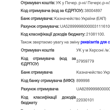
Отримувач коштів:
УК у Печер. р-ні/ Печерс.р-н
Код отримувача (код за ЄДРПОУ):
38004897
Банк отримувача:
Казначейство України (ЕАП)
Рахунок отримувача:
UA52899998000003111610
Код класифікації доходів бюджету:
21081100.
Також звертаємо увагу на зміну
реквізитів для 
Отримувач коштів
УК у м Херсоні /
Код отримувача (код за
37959779
ЄДРПОУ)
Банк отримувача
Казначейство Укр
Код банку отримувача (МФО)
899998
Рахунок отримувача
UA828999980000
Код класифікації доходів
22030101
бюджету