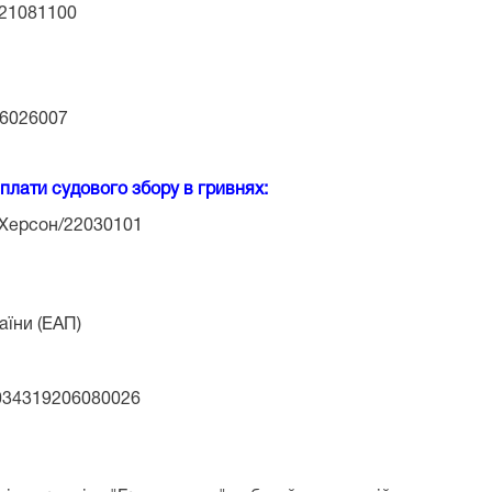
/21081100
6026007
сплати судового збору в гривнях:
м Херсон/22030101
аїни (ЕАП)
034319206080026