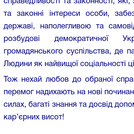
справедливості та законності, які
та законні інтереси особи, заб
державі, наполегливою та самов
розбудові демократичної Ук
громадянського суспільства, де п
Людини як найвищої соціальності ці
Тож нехай любов до обраної спра
перемог надихають на нові починанн
силах, багаті знання та досвід доп
кар’єрних висот!
З на