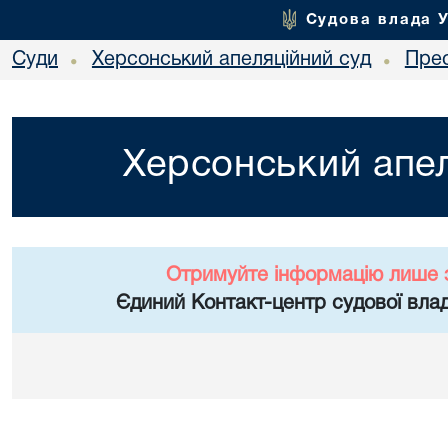
Судова влада 
Суди
Херсонський апеляційний суд
Пре
•
•
Херсонський апел
Отримуйте інформацію лише 
Єдиний Контакт-центр судової влад