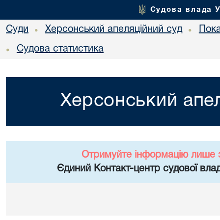
Судова влада 
Суди
Херсонський апеляційний суд
Пока
•
•
Судова статистика
•
Херсонський апел
Отримуйте інформацію лише 
Єдиний Контакт-центр судової влад