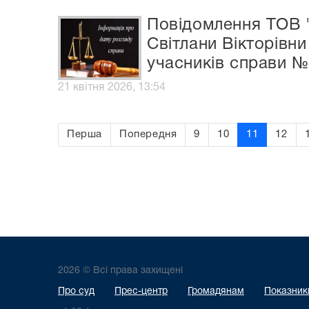
Повідомлення ТОВ 
Світлани Вікторівн
учасників справи №
21 квітня 2026, 13:54
Перша
Попередня
9
10
11
12
2026 © Всі права захищені
Про суд
Прес-центр
Громадянам
Показники