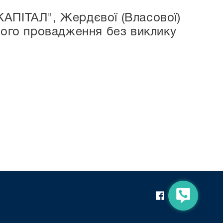
ПІТАЛ", Жердєвої (Власової)
ового провадження без виклику