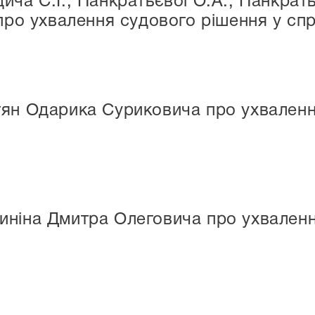
ча С.І., Панкратьєвої О.А., Панкратьє
 про ухвалення судового рішення у сп
ян Одарика Суриковича про ухваленн
ніна Дмитра Олеговича про ухваленн