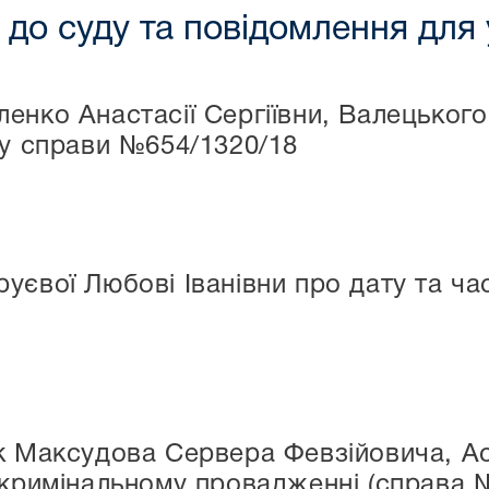
до суду та повідомлення для 
енко Анастасії Сергіївни, Валецько
ду справи №654/1320/18
уєвої Любові Іванівни про дату та ча
ик Максудова Сервера Февзійовича, А
 кримінальному провадженні (справа 