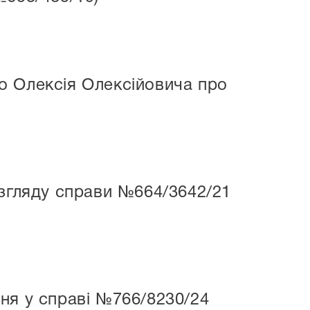
о Олексія Олексійовича про
озгляду справи №664/3642/21
ня у справі №766/8230/24