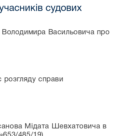
учасників судових
го Володимира Васильовича про
с розгляду справи
санова Мідата Шевхатовича в
№653/485/19)