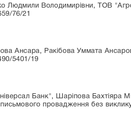
о Людмили Володимирівни, ТОВ "Агрод
659/76/21
ова Ансара, Ракібова Уммата Ансаров
490/5401/19
ніверсал Банк", Шаріпова Бахтіяра М
 письмового провадження без виклику