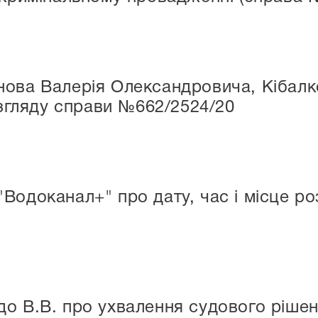
ова Валерія Олександровича, Кібалк
озгляду справи №662/2524/20
Водоканал+" про дату, час і місце р
о В.В. про ухвалення судового рішен