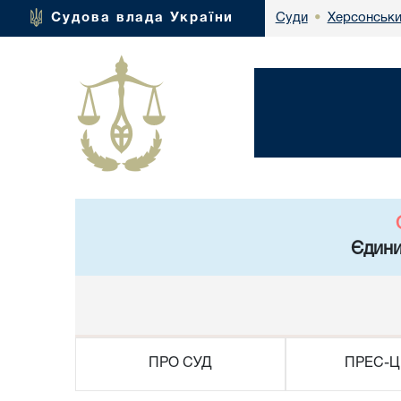
Херсонськи
Судова влада України
Суди
•
Єдини
ПРО СУД
ПРЕС-Ц