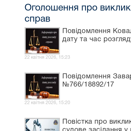
Оголошення про виклик 
справ
Повідомлення Ковал
дату та час розгля
22 квітня 2026, 15:23
Повідомлення Завар
№766/18892/17
22 квітня 2026, 15:20
Повістка про викл
судове засідання у