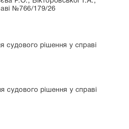
ва Р.О., Вікторовської Т.А.,
раві №766/179/26
я судового рішення у справі
я судового рішення у справі