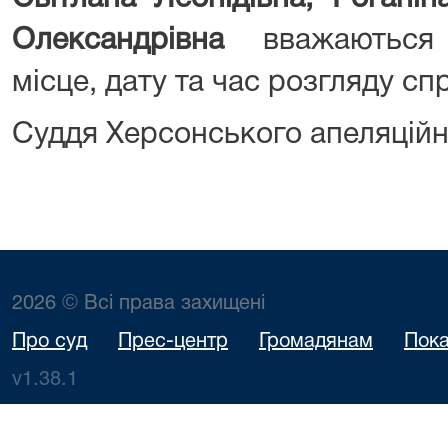
Олександрівна
вважаються 
місце, дату та час розгляду сп
Суддя Херсонського апеляційн
2026 © Всі права захищені
Про суд
Прес-центр
Громадянам
Пока
v1.38.1