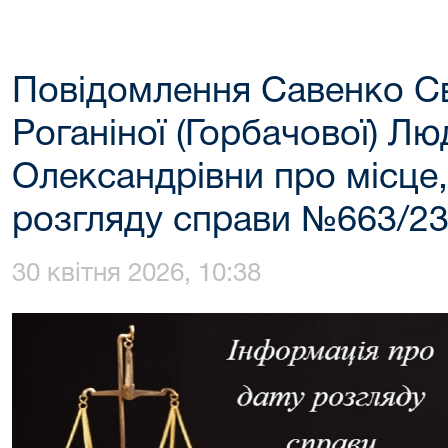
Повідомлення Савенко Св
Роганіної (Горбачової) Л
Олександрівни про місце,
розгляду справи №663/23
30 квітня 2026, 10:38