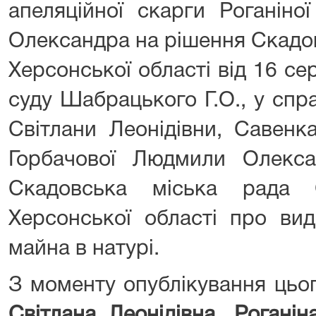
апеляційної скарги Роганіно
Олександра на рішення Скадо
Херсонської області від 16 се
суду Шабрацького Г.О., у спр
Світлани Леонідівни, Савен
Горбачової Людмили Олексан
Скадовська міська рада 
Херсонської області про вид
майна в натурі.
З моменту опублікування ць
Світлана Леонідівна, Рогані