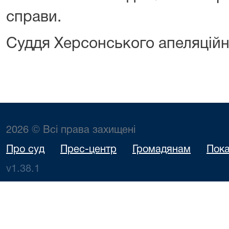
справи.
Суддя Херсонського апеляційно
2026 © Всі права захищені
Про суд
Прес-центр
Громадянам
Пока
v1.38.1