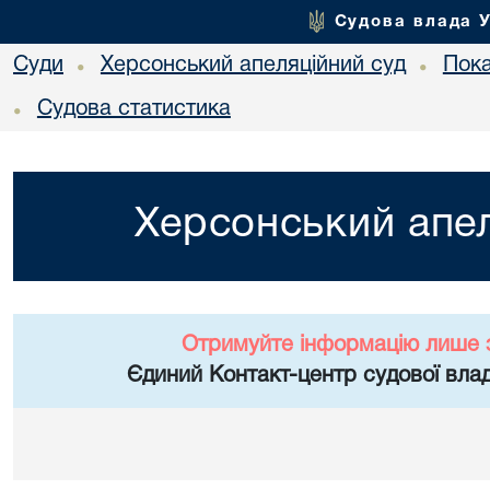
Судова влада 
Суди
Херсонський апеляційний суд
Пока
•
•
Судова статистика
•
Херсонський апел
Отримуйте інформацію лише 
Єдиний Контакт-центр судової влад