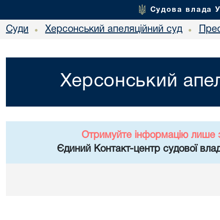
Судова влада 
Суди
Херсонський апеляційний суд
Пре
•
•
Херсонський апел
Отримуйте інформацію лише 
Єдиний Контакт-центр судової влад