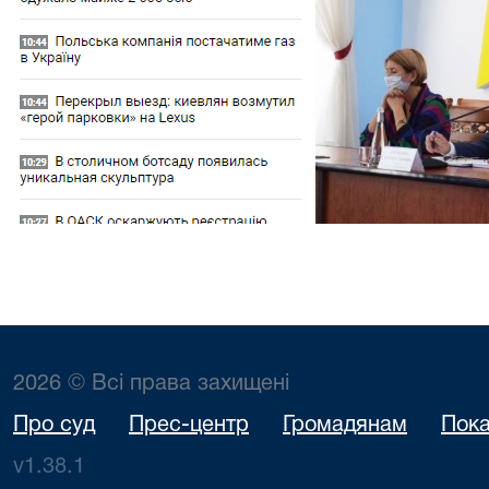
2026 © Всі права захищені
Про суд
Прес-центр
Громадянам
Пока
v1.38.1