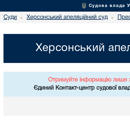
Судова влада 
Суди
Херсонський апеляційний суд
Пре
•
•
Херсонський апел
Отримуйте інформацію лише 
Єдиний Контакт-центр судової влад