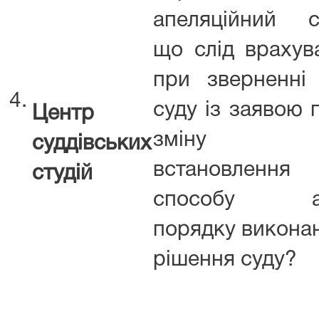
апеляційний с
що слід врахув
при зверненні
4.
суду із заявою 
Центр
зміну 
суддівських
встановлення
студій
способу а
порядку викона
рішення суду?