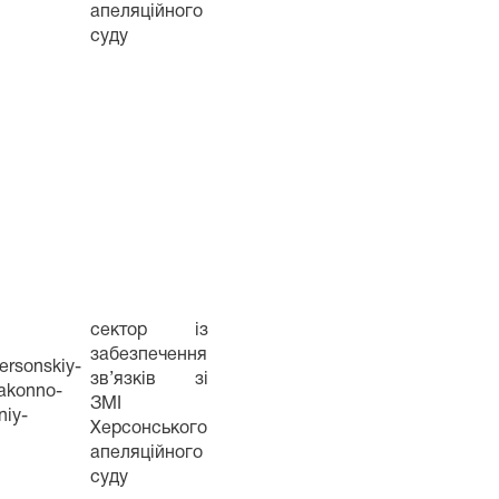
апеляційного
суду
сектор із
забезпечення
ersonskiy-
зв’язків зі
zakonno-
ЗМІ
niy-
Херсонського
апеляційного
суду