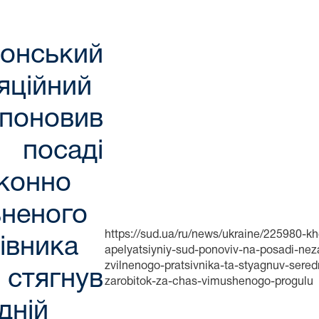
онський
яційний
поновив
посаді
конно
ьненого
https://sud.ua/ru/news/ukraine/225980-kh
івника
apelyatsiyniy-sud-ponoviv-na-posadi-ne
zvilnenogo-pratsivnika-ta-styagnuv-sered
стягнув
zarobitok-za-chas-vimushenogo-progulu
дній