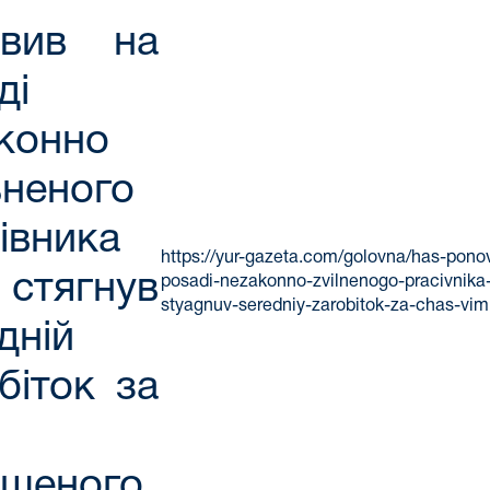
овив на
ді
конно
ьненого
івника
https://yur-gazeta.com/golovna/has-pono
стягнув
posadi-nezakonno-zvilnenogo-pracivnika-
styagnuv-seredniy-zarobitok-za-chas-vi
дній
біток за
ушеного