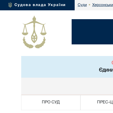
Херсонськи
Судова влада України
Суди
•
Єдини
ПРО СУД
ПРЕС-Ц