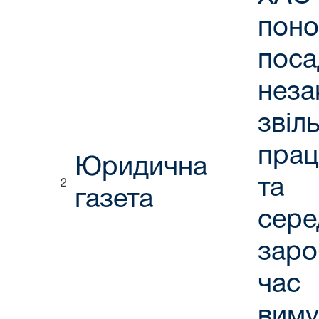
пон
поса
неза
звіл
прац
Юридична
та 
2
газета
сере
заро
час
вим