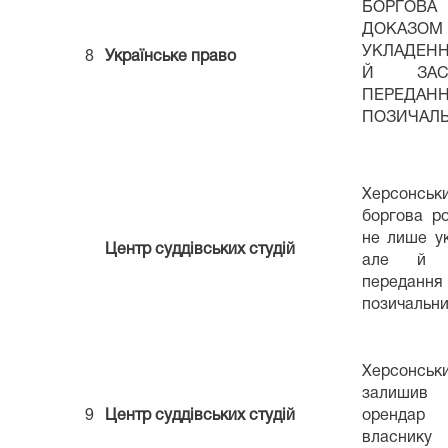
БОРГОВ
ДОКАЗ
УКЛАДЕНН
8
Українське право
Й ЗАС
ПЕРЕД
ПОЗИЧАЛ
Херсонськи
боргова р
не лише ук
Центр суддівських студій
але й з
перед
позичальни
Херсонськи
залишив 
9
Центр суддівських студій
орендар
власник