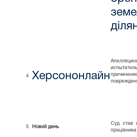
земе
діля
Апелляцио
испытате
Херсононлайн
причинени
4
поврежден
Суд став н
5
Новий день
працівника