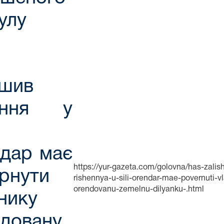
улу
ишив
ення у
дар має
https://yur-gazeta.com/golovna/has-zalish
рнути
rishennya-u-sili-orendar-mae-povernuti-v
orendovanu-zemelnu-dilyanku-.html
нику
довану