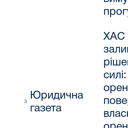
прог
ХАС
зал
ріш
силі:
орен
Юридична
пове
3
газета
влас
орен