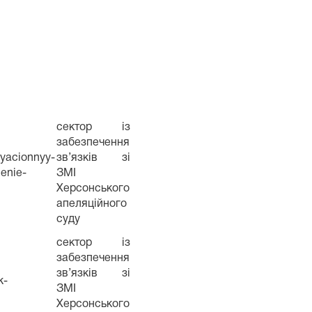
сектор із
забезпечення
lyacionnyy-
зв’язків зі
nenie-
ЗМІ
Херсонського
апеляційного
суду
сектор із
забезпечення
зв’язків зі
k-
ЗМІ
Херсонського