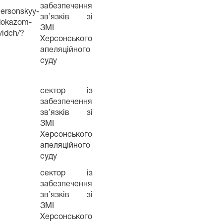
забезпечення
hersonskyy-
зв’язків зі
-dokazom-
ЗМІ
vidch/?
Херсонського
апеляційного
суду
сектор із
забезпечення
зв’язків зі
ЗМІ
Херсонського
апеляційного
суду
сектор із
забезпечення
зв’язків зі
ЗМІ
Херсонського