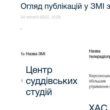
Огляд публікацій у ЗМІ 
04 лютого 2022, 12:29
Назва 
№
Назва ЗМІ
телерадіоп
Центр
Херсонськи
суддівських
1
збільши
утримання 
студій
ХАС