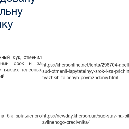
льну
нку
нный суд отменил
льный срок и за
https://khersonline.net/lenta/296704-apel
е тяжких телесных
sud-otmenil-ispytatelnyy-srok-i-za-prichi
ий
tyazhkih-telesnyh-povrezhdeniy.html
а бік звільненого
https://newday.kherson.ua/sud-stav-na-bi
zvilnenogo-pracivnika/