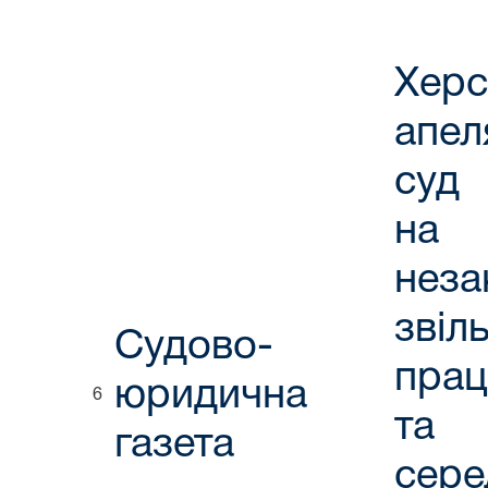
Херс
апел
суд 
на 
неза
звіл
Судово-
прац
юридична
6
та 
газета
сере