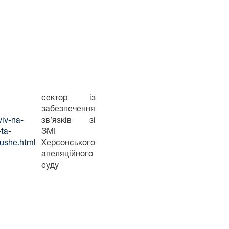
сектор із
забезпечення
viv-na-
зв’язків зі
ta-
ЗМІ
mushe.html
Херсонського
апеляційного
суду