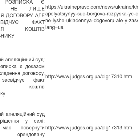
А РОЗПИСКА Є
https://ukrainepravo.com/news/ukraine/k
ОМ НЕ ЛИШЕ
apelyatsiynyy-sud-borgova-rozpyska-ye
Я ДОГОВОРУ, АЛЕ
ne-lyshe-ukladennya-dogovoru-ale-y-zas
ВІДЧУЄ ФАКТ
lang=ua
АННЯ КОШТІВ
ЬНИКУ
й апеляційний суд:
озписка є доказом
ладення договору,
http://www.judges.org.ua/dig17310.htm
асвідчує факт
ання коштів
ку
й апеляційний суд
рішення у силі:
 має повернути
http://www.judges.org.ua/dig17313.htm
у орендовану