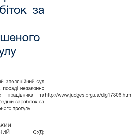
біток за
ушеного
улу
й апеляційний суд
 посаді незаконно
го працівника та
http://www.judges.org.ua/dig17306.htm
редній заробіток за
ного прогулу
ЬКИЙ
ЦІЙНИЙ СУД: