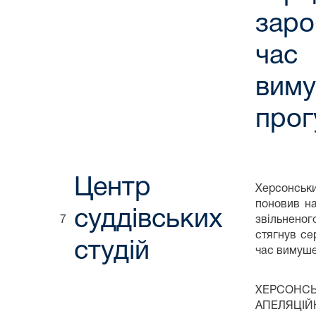
заро
час
вим
прог
Центр
Херсонськи
поновив на
суддівських
7
звільнено
стягнув се
студій
час вимуше
ХЕРСОНС
АПЕЛЯ