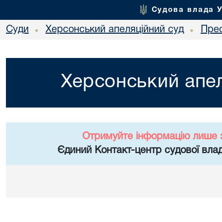
Судова влада 
Суди
Херсонський апеляційний суд
Пре
•
•
Херсонський апел
Отримуйте інформацію лише 
Єдиний Контакт-центр судової влад