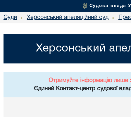
Судова влада 
Суди
Херсонський апеляційний суд
Пре
•
•
Херсонський апел
Отримуйте інформацію лише 
Єдиний Контакт-центр судової влад