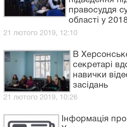
підведення пі
правосуддя с
області у 201
21 лютого 2019, 12:10
В Херсонськ
секретарі в
навички віде
засідань
21 лютого 2019, 10:26
Інформація про