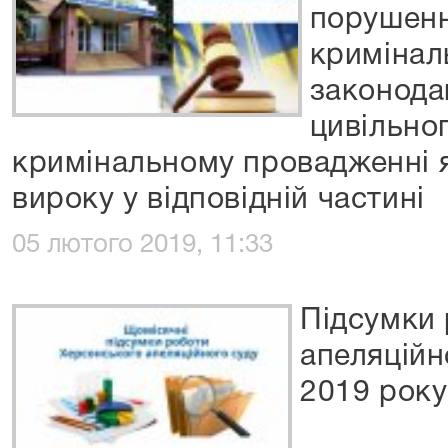
порушенн
кримінал
законода
цивільно
кримінальному провадженні я
вироку у відповідній частині
05 лютого 2019, 11:33
Підсумки 
апеляційн
2019 року