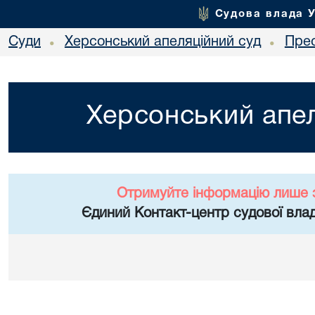
Судова влада 
Суди
Херсонський апеляційний суд
Пре
•
•
Херсонський апел
Отримуйте інформацію лише 
Єдиний Контакт-центр судової влад