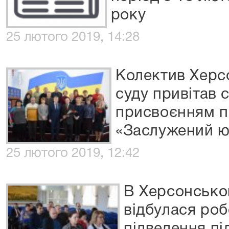
року
25 лютого 2019, 14:28
Колектив Херс
суду привітав с
присвоєнням п
«Заслужений ю
25 лютого 2019, 12:42
В Херсонсько
відбулася роб