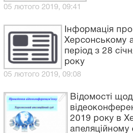
05 лютого 2019, 09:41
Інформація про
Херсонському а
період з 28 січ
року
05 лютого 2019, 09:08
Відомості що
відеоконферен
2019 року в 
апеляційному 