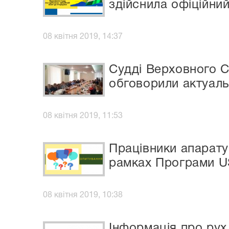
здійснила офіційни
08 квітня 2019, 14:37
Судді Верховного Су
обговорили актуальн
08 квітня 2019, 11:53
Працівники апарату
рамках Програми U
08 квітня 2019, 10:38
Інформація про рух