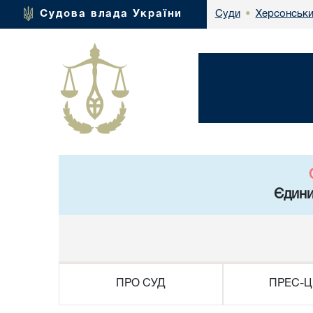
Херсонськи
Судова влада України
Суди
•
Єдини
ПРО СУД
ПРЕС-Ц