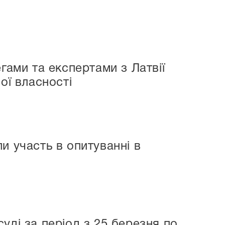
гами та експертами з Латвії
ої власності
и участь в опитуванні в
уді за період з 25 березня по