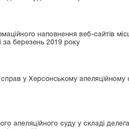
рмаційного наповнення веб-сайтів міс
і за березень 2019 року
справ у Херсонському апеляційному су
го апеляційного суду у складі делега