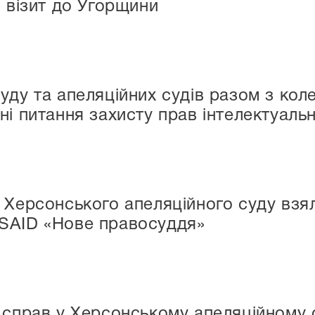
й візит до Угорщини
ду та апеляційних судів разом з коле
і питання захисту прав інтелектуальн
 Херсонського апеляційного суду взял
SAID «Нове правосуддя»
 справ у Херсонському апеляційному с