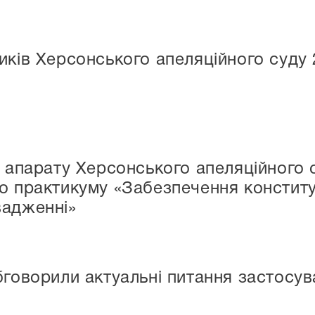
ків Херсонського апеляційного суду 2
и апарату Херсонського апеляційного 
о практикуму «Забезпечення конститу
вадженні»
бговорили актуальні питання застосу