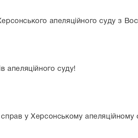
Херсонського апеляційного суду з Во
ів апеляційного суду!
справ у Херсонському апеляційному су