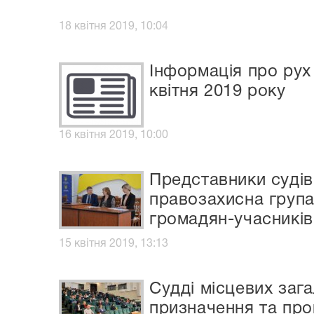
18 квітня 2019, 10:04
Інформація про рух 
квітня 2019 року
16 квітня 2019, 10:00
Представники суді
правозахисна група
громадян-учасникі
15 квітня 2019, 13:13
Судді місцевих зага
призначення та про