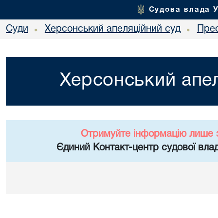
Судова влада 
Суди
Херсонський апеляційний суд
Пре
•
•
Херсонський апел
Отримуйте інформацію лише 
Єдиний Контакт-центр судової влад