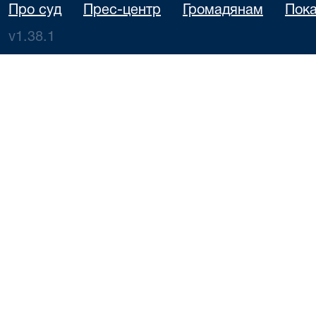
Про суд
Прес-центр
Громадянам
Пока
v1.38.1