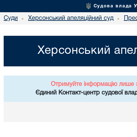
Судова влада 
Суди
Херсонський апеляційний суд
Пре
•
•
Херсонський апел
Отримуйте інформацію лише 
Єдиний Контакт-центр судової влад