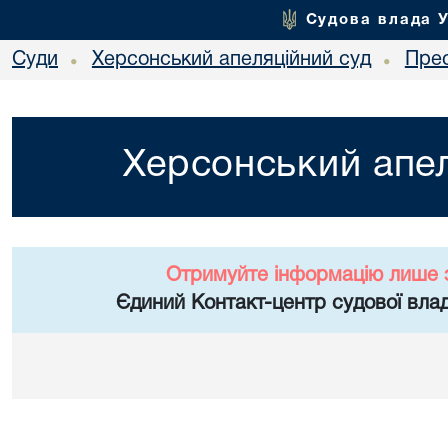
Судова влада 
Суди
Херсонський апеляційний суд
Пре
•
•
Херсонський апел
Отримуйте інформацію лише 
Єдиний Контакт-центр судової влад