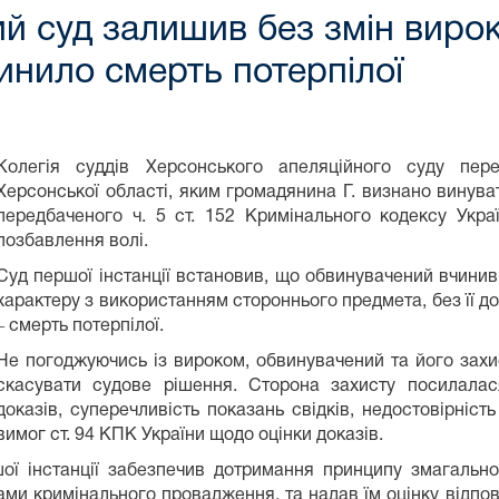
й суд залишив без змін вирок
инило смерть потерпілої
Колегія суддів Херсонського апеляційного суду пер
Херсонської області, яким громадянина Г. визнано винув
передбаченого ч. 5 ст. 152 Кримінального кодексу Укра
позбавлення волі.
Суд першої інстанції встановив, що обвинувачений вчинив
характеру з використанням стороннього предмета, без її до
‒ смерть потерпілої.
Не погоджуючись із вироком, обвинувачений та його захи
скасувати судове рішення. Сторона захисту посилалася
доказів, суперечливість показань свідків, недостовірніст
вимог ст. 94 КПК України щодо оцінки доказів.
ої інстанції забезпечив дотримання принципу змагальнос
ми кримінального провадження, та надав їм оцінку відпові