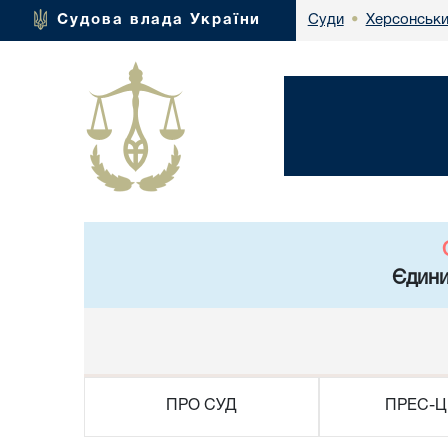
Херсонськи
Судова влада України
Суди
•
Єдини
ПРО СУД
ПРЕС-Ц