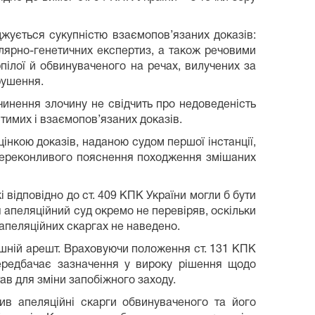
джується сукупністю взаємопов’язаних доказів:
лярно-генетичних експертиз, а також речовими
пілої й обвинуваченого на речах, вилучених за
рушення.
чинення злочину не свідчить про недоведеність
имих і взаємопов’язаних доказів.
інкою доказів, наданою судом першої інстанції,
 переконливого пояснення походження змішаних
 відповідно до ст. 409 КПК України могли б бути
 апеляційний суд окремо не перевіряв, оскільки
 апеляційних скаргах не наведено.
ашній арешт. Враховуючи положення ст. 131 КПК
передбачає зазначення у вироку рішення щодо
ав для зміни запобіжного заходу.
ив апеляційні скарги обвинуваченого та його