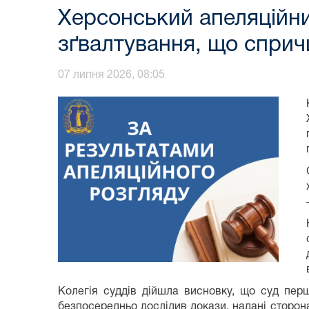
Херсонський апеляційни
зґвалтування, що сприч
07 липня 2026, 08:05
Колегія суддів дійшла висновку, що суд перш
безпосередньо дослідив докази, надані сторона