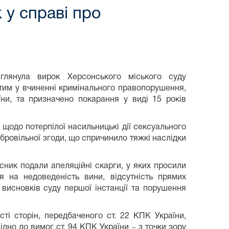
 у справі про
еглянула вирок Херсонського міського суду
атим у вчиненні кримінального правопорушення,
їни, та призначено покарання у виді 15 років
 щодо потерпілої насильницькі дії сексуального
бровільної згоди, що спричинило тяжкі наслідки
сник подали апеляційні скарги, у яких просили
 на недоведеність вини, відсутність прямих
ь висновків суду першої інстанції та порушення
ті сторін, передбаченого ст. 22 КПК України,
дно до вимог ст. 94 КПК України ‒ з точки зору