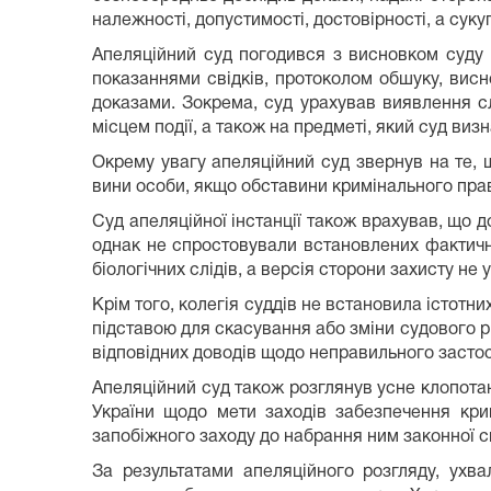
належності, допустимості, достовірності, а сукуп
Апеляційний суд погодився з висновком суду п
показаннями свідків, протоколом обшуку, вис
доказами. Зокрема, суд урахував виявлення сл
місцем події, а також на предметі, який суд в
Окрему увагу апеляційний суд звернув на те, 
вини особи, якщо обставини кримінального пра
Суд апеляційної інстанції також врахував, що 
однак не спростовували встановлених фактичн
біологічних слідів, а версія сторони захисту не
Крім того, колегія суддів не встановила істотн
підставою для скасування або зміни судового р
відповідних доводів щодо неправильного застос
Апеляційний суд також розглянув усне клопота
України щодо мети заходів забезпечення кри
запобіжного заходу до набрання ним законної си
За результатами апеляційного розгляду, ухв