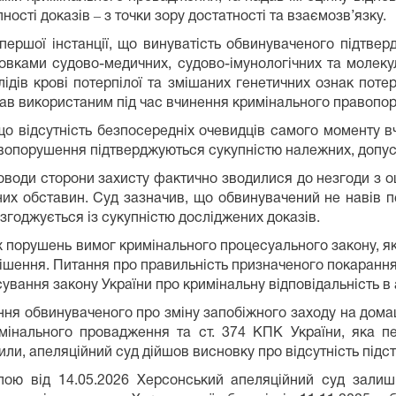
ності доказів ‒ з точки зору достатності та взаємозв’язку.
ершої інстанції, що винуватість обвинуваченого підтвер
новками судово-медичних, судово-імунологічних та молеку
ідів крові потерпілої та змішаних генетичних ознак потер
изнав використаним під час вчинення кримінального правопо
що відсутність безпосередніх очевидців самого моменту в
вопорушення підтверджуються сукупністю належних, допуст
доводи сторони захисту фактично зводилися до незгоди з оц
их обставин. Суд зазначив, що обвинувачений не навів
 узгоджується із сукупністю досліджених доказів.
их порушень вимог кримінального процесуального закону, які
ішення. Питання про правильність призначеного покарання
ування закону України про кримінальну відповідальність в
ння обвинуваченого про зміну запобіжного заходу на дом
мінального провадження та ст. 374 КПК України, яка 
ли, апеляційний суд дійшов висновку про відсутність підст
алою від 14.05.2026 Херсонський апеляційний суд залиш