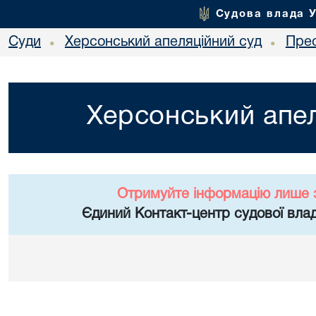
Судова влада 
Суди
Херсонський апеляційний суд
Пре
•
•
Херсонський апел
Отримуйте інформацію лише 
Єдиний Контакт-центр судової влад