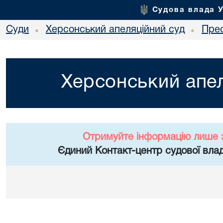
Судова влада 
Суди
Херсонський апеляційний суд
Пре
•
•
Херсонський апел
Отримуйте інформацію лише 
Єдиний Контакт-центр судової влад