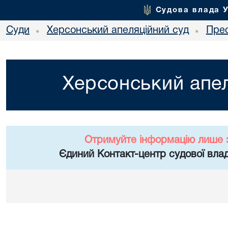
Судова влада 
Суди
Херсонський апеляційний суд
Пре
•
•
Херсонський апел
Отримуйте інформацію лише 
Єдиний Контакт-центр судової влад