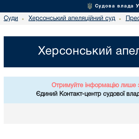
Судова влада 
Суди
Херсонський апеляційний суд
Пре
•
•
Херсонський апел
Отримуйте інформацію лише 
Єдиний Контакт-центр судової влад