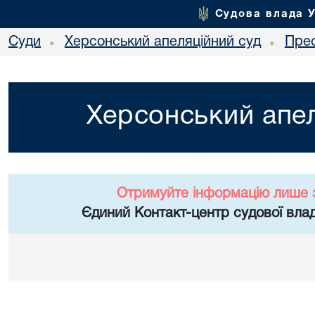
Судова влада 
Суди
Херсонський апеляційний суд
Пре
•
•
Херсонський апел
Отримуйте інформацію лише 
Єдиний Контакт-центр судової влад