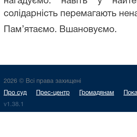
нагадуємо: навіть у найт
солідарність перемагають нен
Пам’ятаємо. Вшановуємо.
2026 © Всі права захищені
Про суд
Прес-центр
Громадянам
Пока
v1.38.1