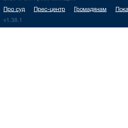
Про суд
Прес-центр
Громадянам
Пока
v1.38.1