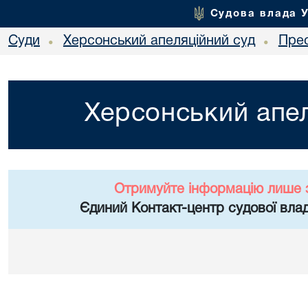
Судова влада 
Суди
Херсонський апеляційний суд
Пре
•
•
Херсонський апел
Отримуйте інформацію лише 
Єдиний Контакт-центр судової влад