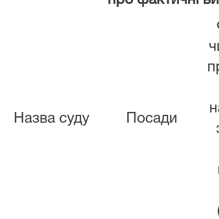
про фактичні ви
ч
п
н
Назва суду
Посади