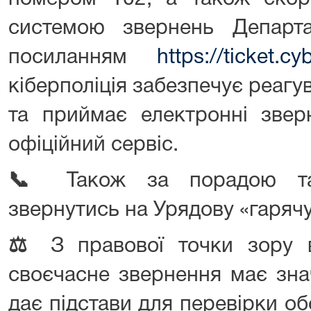
системою звернень Департам
посиланням
https://ticket.cy
кіберполіція забезпечує реагу
та приймає електронні звер
офіційний сервіс.
📞
Також за порадою та
звернутись на Урядову «гарячу
⚖️
З правової точки зору 
своєчасне звернення має знач
дає підстави для перевірки обс