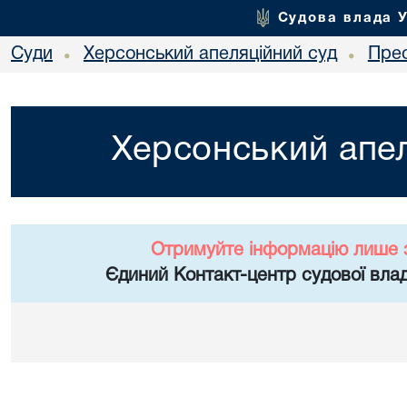
Судова влада 
Суди
Херсонський апеляційний суд
Пре
•
•
Херсонський апел
Отримуйте інформацію лише 
Єдиний Контакт-центр судової влад