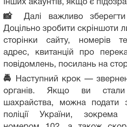
інших акаунтів, якщо є підозра
📸
Далі важливо зберегти 
Доцільно зробити скріншоти л
сторінки сайту, номерів те
адрес, квитанцій про перека
повідомлень, посилань на стор
🚔
Наступний крок — звернен
органів. Якщо ви стали
шахрайства, можна подати з
поліції України, зокрема
номером 102, а також скор