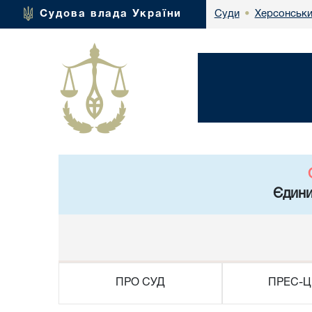
Херсонськи
Судова влада України
Суди
•
Єдини
ПРО СУД
ПРЕС-Ц