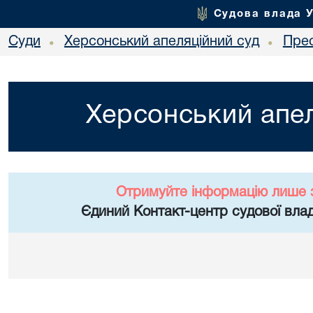
Судова влада 
Суди
Херсонський апеляційний суд
Пре
•
•
Херсонський апел
Отримуйте інформацію лише 
Єдиний Контакт-центр судової влад