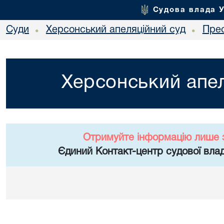
Судова влада 
Суди
Херсонський апеляційний суд
Пре
•
•
Херсонський апел
Отримуйте інформацію лише 
Єдиний Контакт-центр судової влад