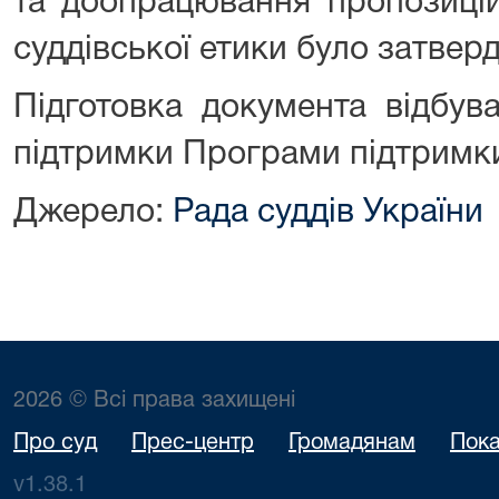
та доопрацювання пропозиці
суддівської етики було затвер
Підготовка документа відбува
підтримки Програми підтримк
Джерело:
Рада суддів України
2026 © Всі права захищені
Про суд
Прес-центр
Громадянам
Пока
v1.38.1