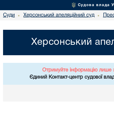
Судова влада 
Суди
Херсонський апеляційний суд
Пре
•
•
Херсонський апел
Отримуйте інформацію лише 
Єдиний Контакт-центр судової влад