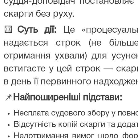
суддя-доповідач постановляє
скарги без руху.
🟨
Суть дії:
Це «процесуальн
надається строк (не біль
отримання ухвали) для усуне
встигаєте у цей строк — ска
в день її первинного надходже
📌
Найпоширеніші підстави:
Несплата судового збору у повно
Відсутність копій скарги та дода
Недотримання вимог щодо форми