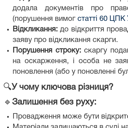
додала документів про прав
(порушення вимог
статті 60 ЦПК
Відкликання:
до відкриття пров
заяву про відкликання скарги.
Порушення строку:
скаргу подан
на оскарження, і особа не зая
поновлення (або у поновленні бу
🔍
У чому ключова різниця?
🔹
Залишення без руху
:
Провадження може бути відкрито
Матеріали залишаються в суді на