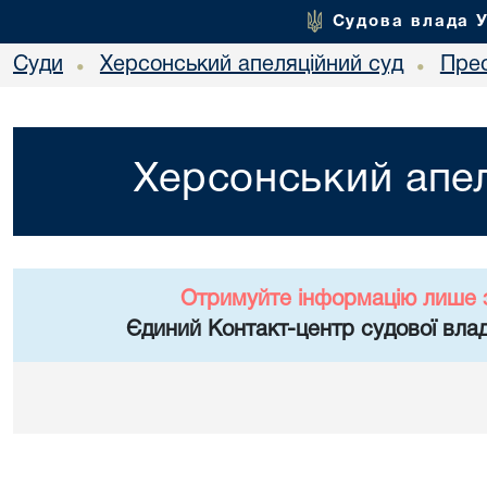
Судова влада 
Суди
Херсонський апеляційний суд
Пре
•
•
Херсонський апел
Отримуйте інформацію лише 
Єдиний Контакт-центр судової влад