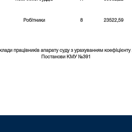
Робітники
8
23522,59
лади працівників апарату суду з урахуванням коефіцієнту 2
Постанови КМУ №391