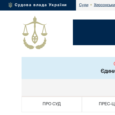
Херсонськи
Судова влада України
Суди
•
Єдини
ПРО СУД
ПРЕС-Ц