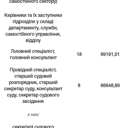
самостійного сектору)
Керівники та їх заступники
підрозділи у складі
департаменту, служби,
самостійного управління,
відділу
Головний спеціаліст,
18
69191,01
головний консультант
Провідний спеціаліст,
старший судовий
розпорядник, старший
8
66648,89
секретар суду, консультант
суду, секретар судового
засідання
з них:
секретарі судового