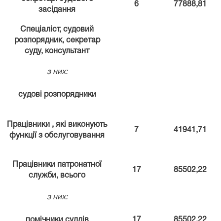
6
77888,81
засідання
Спеціаліст, судовий
розпорядник, секретар
суду, консультант
з них:
судові розпорядники
Працівники , які виконують
7
41941,71
функції з обслуговування
Працівники патронатної
17
85502,22
служби, всього
з них:
помічники суддів
17
85502,22