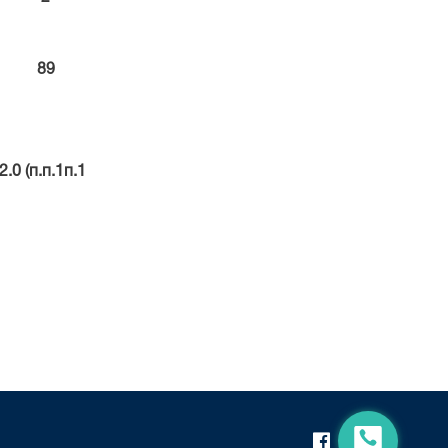
89
.0 (п.п.1п.1