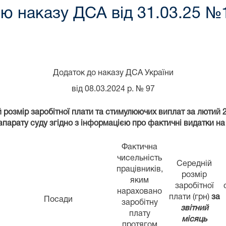
ю наказу ДСА від 31.03.25 №
Додаток до наказу ДСА України
від 08.03.2024 р. № 97
 розмір заробітної плати та стимулюючих виплат за лютий 
апарату суду згідно з інформацією про фактичні видатки на
Фактична
чисельність
Середній
працівників,
розмір
яким
заробітної
нараховано
плати (грн)
за
Посади
заробітну
звітний
плату
місяць
протягом