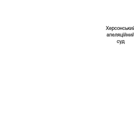
Херсонськи
апеляційни
суд