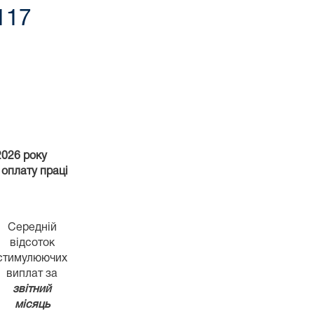
117
2026 року
 оплату праці
Середній
відсоток
стимулюючих
виплат за
звітний
місяць