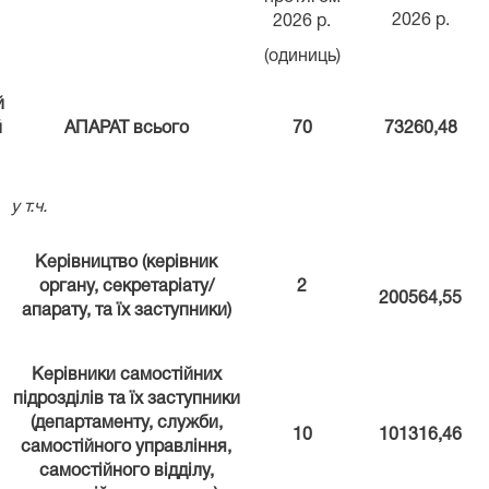
2026 р.
2026 р.
(одиниць)
й
й
АПАРАТ всього
70
73260,48
у т.ч.
Керівництво (керівник
органу, секретаріату/
2
200564,55
апарату, та їх заступники)
Керівники самостійних
підрозділів та їх заступники
(департаменту, служби,
10
101316,46
самостійного управління,
самостійного відділу,