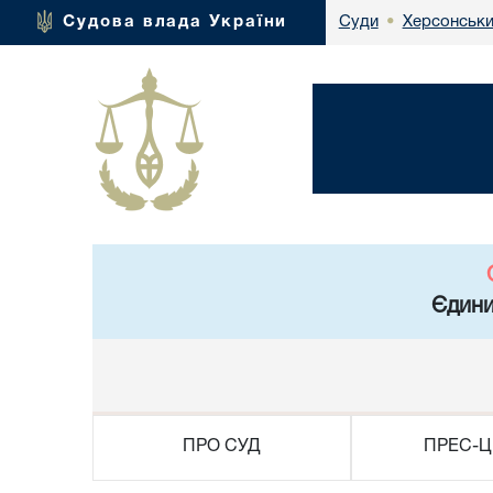
Херсонськи
Судова влада України
Суди
•
Єдини
ПРО СУД
ПРЕС-Ц