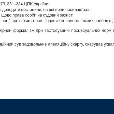
 379, 381–384 ЦПК України;
н доводити обставини, на які вони посилаються;
ни щодо права особи на судовий захист;
Конвенції про захист прав людини і основоположних свобод 
дмірний формалізм при застосуванні процесуальних норм
ійний суд задовольнив апеляційну скаргу, скасував ухвал