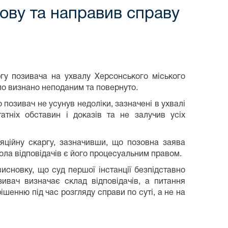
ову та направив справу
гу позивача на ухвалу Херсонського міського
ло визнано неподаним та повернуто.
 позивач не усунув недоліки, зазначені в ухвалі
тніх обставин і доказів та не залучив усіх
яційну скаргу, зазначивши, що позовна заява
ола відповідачів є його процесуальним правом.
исновку, що суд першої інстанції безпідставно
ивач визначає склад відповідачів, а питання
ішенню під час розгляду справи по суті, а не на