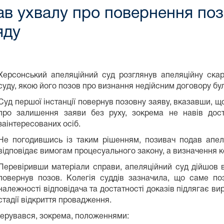
ав ухвалу про повернення поз
яду
Херсонський апеляційний суд розглянув апеляційну скар
суду, якою його позов про визнання недійсним договору бу
Суд першої інстанції повернув позовну заяву, вказавши, що
про залишення заяви без руху, зокрема не навів доста
заінтересованих осіб.
Не погодившись із таким рішенням, позивач подав апел
відповідає вимогам процесуального закону, а визначення к
Перевіривши матеріали справи, апеляційний суд дійшов в
повернув позов. Колегія суддів зазначила, що саме поз
належності відповідача та достатності доказів підлягає вир
стадії відкриття провадження.
 керувався, зокрема, положеннями: