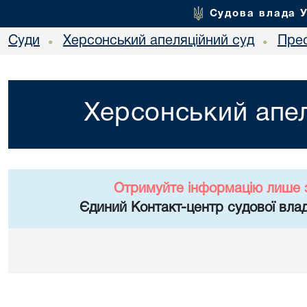
Судова влада 
Суди
Херсонський апеляційний суд
Пре
•
•
Херсонський апел
Отримуйте інформацію лише 
Єдиний Контакт-центр судової влад