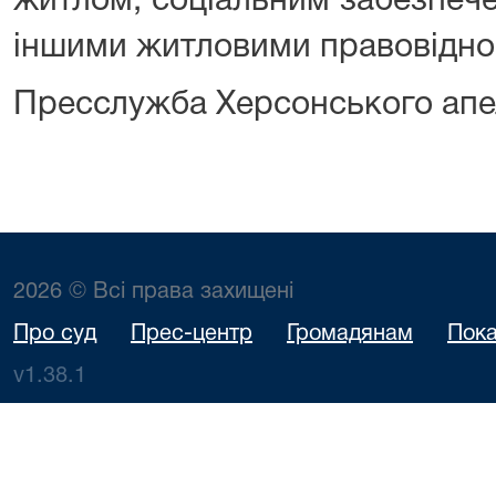
житлом, соціальним забезпеч
іншими житловими правовідно
Пресслужба Херсонського апе
2026 © Всі права захищені
Про суд
Прес-центр
Громадянам
Пока
v1.38.1