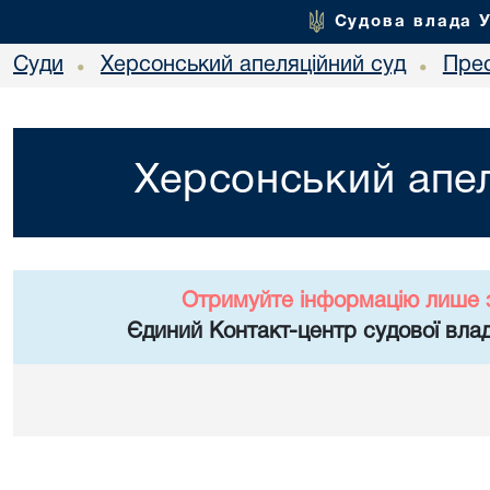
Судова влада 
Суди
Херсонський апеляційний суд
Пре
•
•
Херсонський апел
Отримуйте інформацію лише 
Єдиний Контакт-центр судової влад