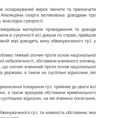
сив оскаржуваний вирок змінити та призначити
. Апеляційна скарга мотивована доводами про
 внаслідок суворості.
еревіривши матеріали провадження та доводи
юючи в сукупності всі докази по справі, прийшов
ній мірі доводять вину обвинуваченого гр.І. у
особливо тяжкий злочин проти основ національної
ної небезпечності, обставини вчиненого злочину,
е, що злочин вчинений проти основ національної
а держави, а також на суспільні відносини, які
ризначенні покарання гр.І. прийняв до уваги всі
лані, а також врахував обставини кримінального
суспільних відносин, на які вчинено посягання,
бвинуваченого гр.І. та наявність обставини, яка