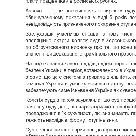
плати працівникам в російських рублях.
Адвокат гр.І. не погодившись з вироком суду
обвинуваченому покарання у виді 5 років по
невідповідність призначеного покарання ступен
Заслухавши учасників справи, в тому числі
апеляційної скарги, колегія суддів Херсонськог
до обґрунтованого висновку про те, що вони є
вчиненні вищевказаного кримінального правоп
На переконання колегії суддів, судом першої ін
безпеки України в період встановленого в Украї
а саме, що це є системна тривала діяльність, 
безпеки України в умовах воєнного стану, пося
забезпечують саме існування України як сувере
Колегія суддів також зауважила, що суд першої 
наявні у суду дані, що характеризують особу о
провадження в їх сукупності, які визначають т
тяжкість наслідків, форму і ступінь вини.
Суд першої інстанції прийшов до вірного виснов