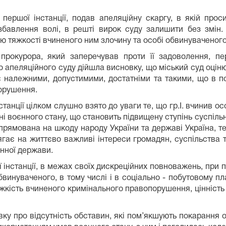
 першої інстанції, подав апеляційну скаргу, в якій про
збавлення волі, в решті вирок суду залишити без змін
ю тяжкості вчиненого ним злочину та особі обвинуваченого,
 прокурора, який заперечував проти її задоволення, п
о апеляційного суду дійшла висновку, що міський суд оцін
 належними, допустимими, достатніми та такими, що в пов
орушення.
станції цілком слушно взято до уваги те, що гр.І. вчинив 
ні воєнного стану, що становить підвищену ступінь суспіль
спрямована на шкоду народу України та державі Україна, т
гає на життєво важливі інтереси громадян, суспільства т
нної держави.
інстанції, в межах своїх дискреційних повноважень, при п
бвинуваченого, в тому числі і в соціально - побутовому п
яжкість вчиненого кримінального правопорушення, цінність 
ку про відсутність обставин, які пом’якшують покарання о