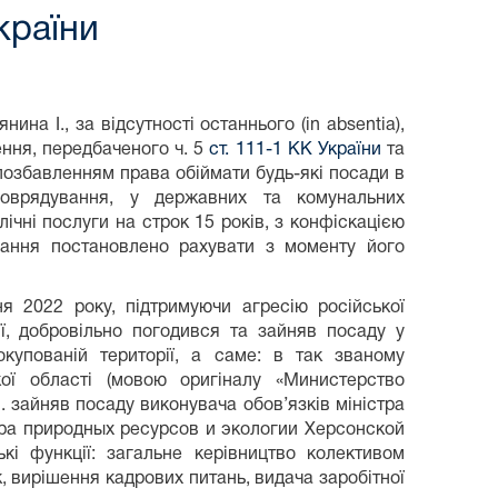
країни
на І., за відсутності останнього (in absentia),
ння, передбаченого ч. 5
ст. 111-1 КК України
та
 позбавленням права обіймати будь-які посади в
оврядування, у державних та комунальних
ічні послуги на строк 15 років, з конфіскацією
рання постановлено рахувати з моменту його
я 2022 року, підтримуючи агресію російської
ії, добровільно погодився та зайняв посаду у
купованій території, а саме: в так званому
кої області (мовою оригіналу «Министерство
. зайняв посаду виконувача обов’язків міністра
тра природных ресурсов и экологии Херсонской
ькі функції: загальне керівництво колективом
, вирішення кадрових питань, видача заробітної