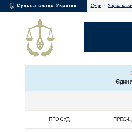
Херсонськи
Судова влада України
Суди
•
Єдини
ПРО СУД
ПРЕС-Ц