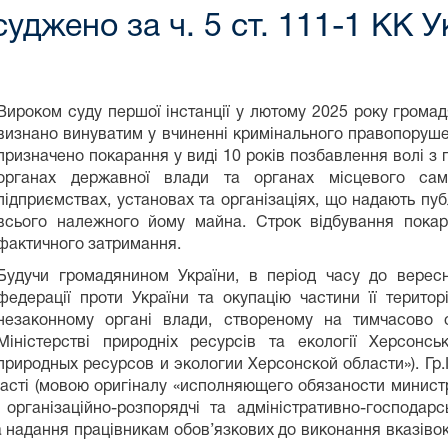
джено за ч. 5 ст. 111-1 КК У
Вироком суду першої інстанції у лютому 2025 року громадяни
визнано винуватим у вчиненні кримінального правопоруше
призначено покарання у виді 10 років позбавлення волі з
органах державної влади та органах місцевого сам
підприємствах, установах та організаціях, що надають публ
всього належного йому майна. Строк відбування пока
фактичного затримання.
Будучи громадянином України, в період часу до вересн
федерації проти України та окупацію частини її територ
незаконному органі влади, створеному на тимчасово о
Міністерстві природніх ресурсів та екології Херсонсь
природных ресурсов и экологии Херсонской области»). Гр.І
області (мовою оригіналу «исполняющего обязаности минис
 організаційно-розпорядчі та адміністративно-господарс
 надання працівникам обов’язкових до виконання вказівок